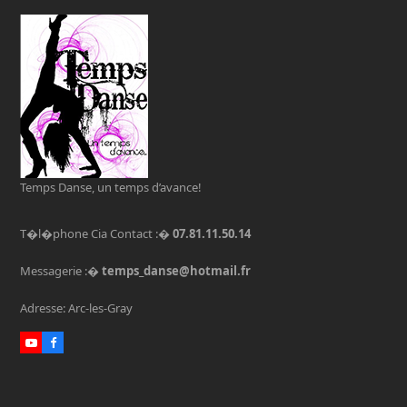
Temps Danse, un temps d’avance!
T�l�phone Cia Contact :�
07.81.11.50.14
Messagerie :�
temps_danse@hotmail.fr
Adresse: Arc-les-Gray
Youtube
Facebook